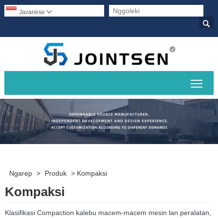
Javanese


Ngal
Ngarep
>
Produk
>
Kompaksi
Kompaksi
Klasifikasi Compaction kalebu macem-macem mesin lan peralatan,