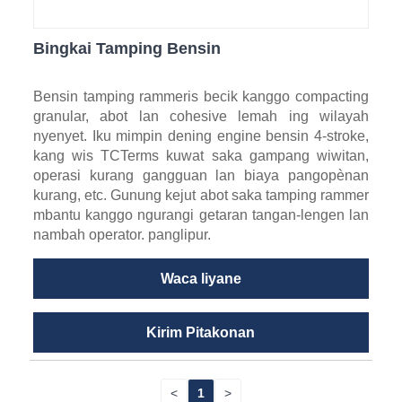
Bingkai Tamping Bensin
Bensin tamping rammeris becik kanggo compacting
granular, abot lan cohesive lemah ing wilayah
nyenyet. Iku mimpin dening engine bensin 4-stroke,
kang wis TCTerms kuwat saka gampang wiwitan,
operasi kurang gangguan lan biaya pangopènan
kurang, etc. Gunung kejut abot saka tamping rammer
mbantu kanggo ngurangi getaran tangan-lengen lan
nambah operator. panglipur.
Waca liyane
Kirim Pitakonan
<
1
>