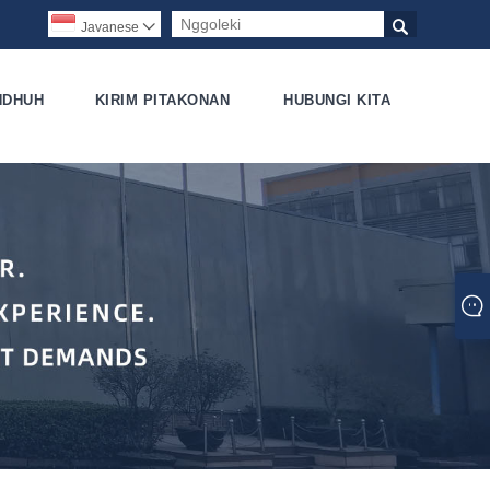

Javanese

NDHUH
KIRIM PITAKONAN
HUBUNGI KITA