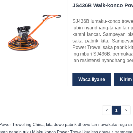
JS436B Walk-konco Pow
SJ436B lumaku-konco trowel
jubin nyandhang-tahan lan j
kanthi lancar. Sampeyan b
saka pabrik kita. Sampey
Power Trowel saka pabrik ki
ing mburi SJ436B, permukaa
lan resistensi nyandhang pe
Waca liyane
Kirim
<
1
>
Power Trowel ing China, kita duwe pabrik dhewe lan nawakake rega s
n pengin tuku Mlaku konco Power Trowel kualitas dhuwur, sampeyan b