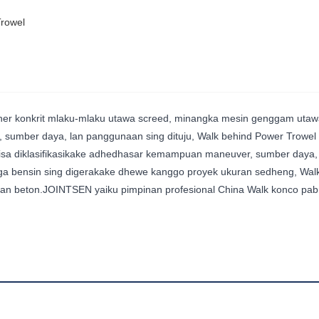
rowel
sher konkrit mlaku-mlaku utawa screed, minangka mesin genggam utawa
ber daya, lan panggunaan sing dituju, Walk behind Power Trowel bisa
a diklasifikasikake adhedhasar kemampuan maneuver, sumber daya, konf
naga bensin sing digerakake dhewe kanggo proyek ukuran sedheng, Walk
ukaan beton.JOINTSEN yaiku pimpinan profesional China Walk konco pab