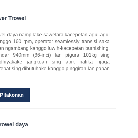
er Trowel
wel daya nampilake sawetara kacepetan agul-agul
nggo 160 rpm, operator seamlessly transisi saka
an ngambang kanggo luwih-kacepetan burnishing.
andar 940mm (36-inci) lan pigura 101kg sing
edhiyakake jangkoan sing apik nalika njaga
pat sing dibutuhake kanggo pinggiran lan papan
 Pitakonan
rowel daya