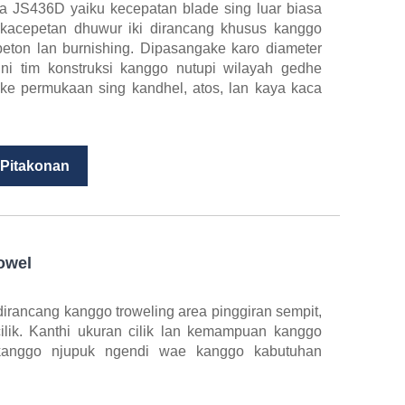
a JS436D yaiku kecepatan blade sing luar biasa
 kacepetan dhuwur iki dirancang khusus kanggo
beton lan burnishing. Dipasangake karo diameter
ini tim konstruksi kanggo nutupi wilayah gedhe
lake permukaan sing kandhel, atos, lan kaya kaca
 Pitakonan
owel
irancang kanggo troweling area pinggiran sempit,
cilik. Kanthi ukuran cilik lan kemampuan kanggo
kanggo njupuk ngendi wae kanggo kabutuhan