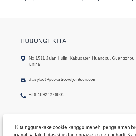
HUBUNGI KITA

No.1511 Jalan Hulin, Kabupaten Huangpu, Guangzhou,
China

daisylee@powertroweljointsen.com

+86-18924276801
Kita nggunakake cookie kanggo menehi pengalaman bro
nganalisa lalu lintas situs lan nggawe konten pribadi. Kan