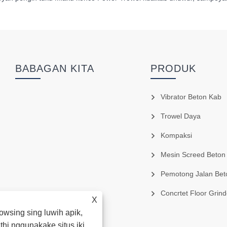
BABAGAN KITA
PRODUK
Vibrator Beton Kab
Trowel Daya
Kompaksi
Mesin Screed Beton
Pemotong Jalan Bet
Concrtet Floor Grinders 
X
wsing sing luwih apik,
thi nggunakake situs iki,