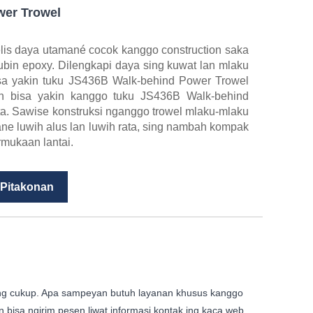
er Trowel
is daya utamané cocok kanggo construction saka
ubin epoxy. Dilengkapi daya sing kuwat lan mlaku
isa yakin tuku JS436B Walk-behind Power Trowel
an bisa yakin kanggo tuku JS436B Walk-behind
ta. Sawise konstruksi nganggo trowel mlaku-mlaku
ne luwih alus lan luwih rata, sing nambah kompak
rmukaan lantai.
 Pitakonan
ing cukup. Apa sampeyan butuh layanan khusus kanggo
isa ngirim pesen liwat informasi kontak ing kaca web.