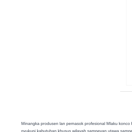
Minangka produsen lan pemasok profesional Mlaku konco 
nyukupi kabutuhan khusus wilayah sampeyan utawa sampeya