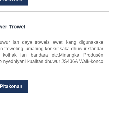
er Trowel
huwur lan daya trowels awet, kang digunakake
n troweling lumahing konkrit saka dhuwur-standar
, kothak lan bandara etc.Minangka Produsèn
ggo nyedhiyani kualitas dhuwur JS436A Walk-konco
 Pitakonan