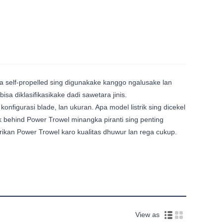
 self-propelled sing digunakake kanggo ngalusake lan
 diklasifikasikake dadi sawetara jinis.
igurasi blade, lan ukuran. Apa model listrik sing dicekel
 behind Power Trowel minangka piranti sing penting
rikan Power Trowel karo kualitas dhuwur lan rega cukup.
View as