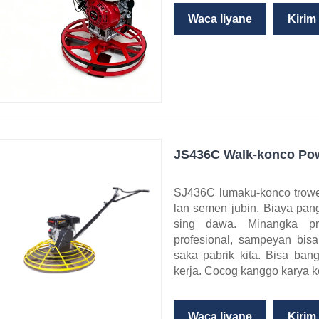
Waca liyane
Kirim
JS436C Walk-konco Pow
SJ436C lumaku-konco trowe
lan semen jubin. Biaya pan
sing dawa. Minangka p
profesional, sampeyan bis
saka pabrik kita. Bisa ban
kerja. Cocog kanggo karya k
Waca liyane
Kirim