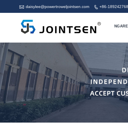

daisylee@powertroweljointsen.com
+86-18924276

NGAR