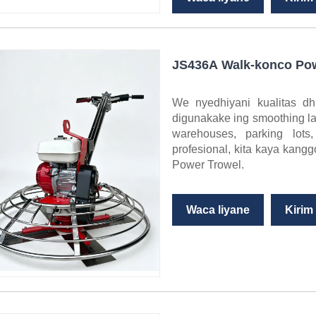
JS436A Walk-konco Pow
We nyedhiyani kualitas d
digunakake ing smoothing la
warehouses, parking lots
profesional, kita kaya kan
Power Trowel.
Waca liyane
Kirim