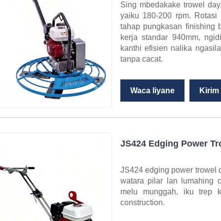
Sing mbedakake trowel day
yaiku 180-200 rpm. Rotasi
tahap pungkasan finishing 
kerja standar 940mm, ngid
kanthi efisien nalika ngasi
tanpa cacat.
Waca liyane
Kirim
JS424 Edging Power Tr
JS424 edging power trowel d
watara pilar lan lumahing 
melu munggah, iku trep 
construction.