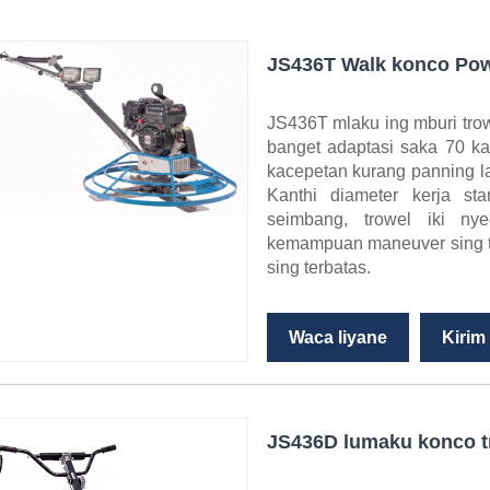
JS436T Walk konco Pow
JS436T mlaku ing mburi tro
banget adaptasi saka 70 ka
kacepetan kurang panning l
Kanthi diameter kerja st
seimbang, trowel iki ny
kemampuan maneuver sing te
sing terbatas.
Waca liyane
Kirim
JS436D lumaku konco t