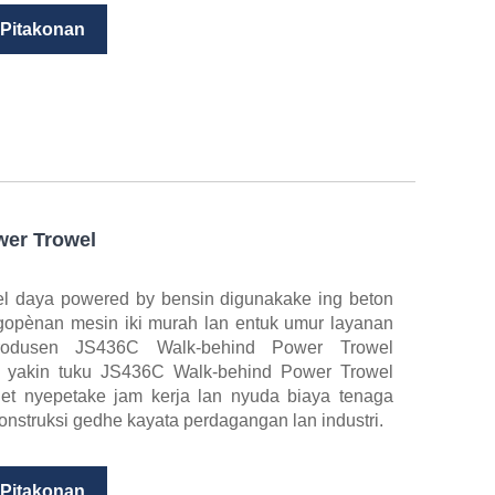
 Pitakonan
er Trowel
l daya powered by bensin digunakake ing beton
gopènan mesin iki murah lan entuk umur layanan
rodusen JS436C Walk-behind Power Trowel
a yakin tuku JS436C Walk-behind Power Trowel
get nyepetake jam kerja lan nyuda biaya tenaga
onstruksi gedhe kayata perdagangan lan industri.
 Pitakonan