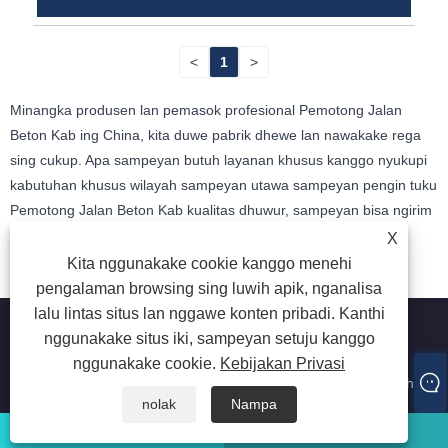
<
1
>
Minangka produsen lan pemasok profesional Pemotong Jalan
Beton Kab ing China, kita duwe pabrik dhewe lan nawakake rega
sing cukup. Apa sampeyan butuh layanan khusus kanggo nyukupi
kabutuhan khusus wilayah sampeyan utawa sampeyan pengin tuku
Pemotong Jalan Beton Kab kualitas dhuwur, sampeyan bisa ngirim
pesen liwat informasi kontak ing kaca web.
X
Kita nggunakake cookie kanggo menehi
pengalaman browsing sing luwih apik, nganalisa
lalu lintas situs lan nggawe konten pribadi. Kanthi
nggunakake situs iki, sampeyan setuju kanggo
nggunakake cookie.
Kebijakan Privasi
Hak Cipta © 2024 Guangzhou Jointsen Trading Co, Ltd kabeh
hak dilindhungi undhang-undhang.
nolak
Nampa
whatsapp
Email