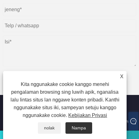
X
Kita nggunakake cookie kanggo menehi
ngirim
pengalaman browsing sing luwih apik, nganalisa
lalu lintas situs lan nggawe konten pribadi. Kanthi
nggunakake situs iki, sampeyan setuju kanggo
nggunakake cookie.
Kebijakan Privasi
Hak Cipta © 2024 Guangzhou Jointsen Trading Co, Ltd kabeh
hak dilindhungi undhang-undhang.
nolak
Nampa
whatsapp
Email